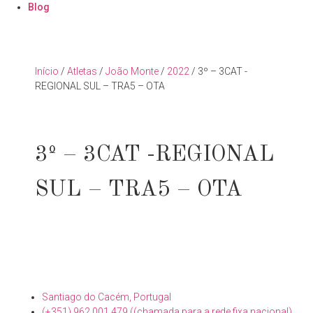
Blog
Início
/
Atletas
/
João Monte
/
2022
/ 3º – 3CAT -
REGIONAL SUL – TRA5 – OTA
3º – 3CAT -REGIONAL
SUL – TRA5 – OTA
Santiago do Cacém, Portugal
(+351) 962 001 479 ((chamada para a rede fixa nacional)